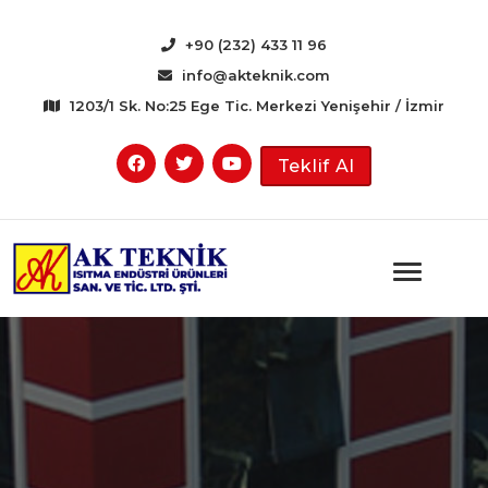
+90 (232) 433 11 96
info@akteknik.com
1203/1 Sk. No:25 Ege Tic. Merkezi Yenişehir / İzmir
Teklif Al