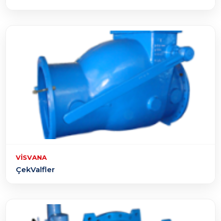
VISVANA
ÇekValfler