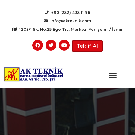
+90 (232) 433 11 96
info@akteknik.com
1203/1 Sk. No:25 Ege Tic. Merkezi Yenişehir / İzmir
Teklif Al