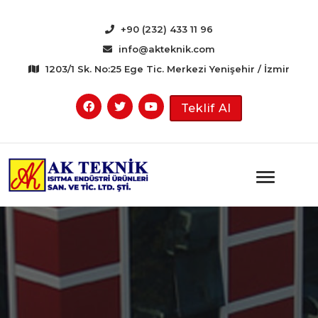
+90 (232) 433 11 96
info@akteknik.com
1203/1 Sk. No:25 Ege Tic. Merkezi Yenişehir / İzmir
Teklif Al