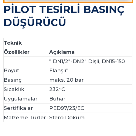
PİLOT TESİRLİ BASINÇ
DÜŞÜRÜCÜ
Teknik
Özellikler
Açıklama
” DN1/2″-DN2″ Dişli, DN15-150
Boyut
Flanşlı”
Basınç
maks. 20 bar
Sıcaklık
232°C
Uygulamalar
Buhar
Sertifikalar
PED97/23/EC
Malzeme Türleri
Sfero Döküm