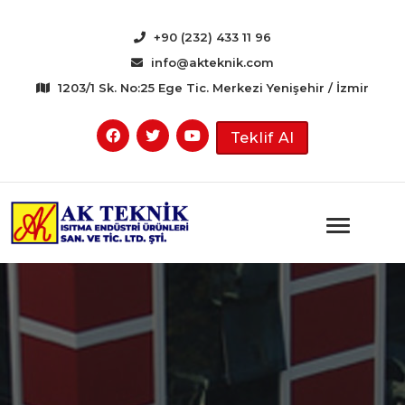
+90 (232) 433 11 96
info@akteknik.com
1203/1 Sk. No:25 Ege Tic. Merkezi Yenişehir / İzmir
Teklif Al